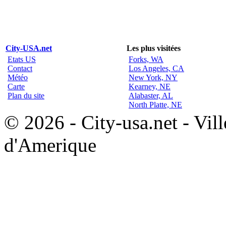
City-USA.net
Les plus visitées
Etats US
Forks, WA
Contact
Los Angeles, CA
Météo
New York, NY
Carte
Kearney, NE
Plan du site
Alabaster, AL
North Platte, NE
© 2026 - City-usa.net - Vill
d'Amerique