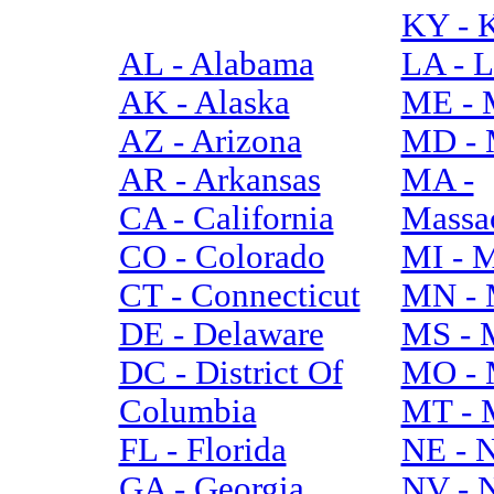
KY - 
AL - Alabama
LA - L
AK - Alaska
ME - 
AZ - Arizona
MD - 
AR - Arkansas
MA -
CA - California
Massac
CO - Colorado
MI - 
CT - Connecticut
MN - 
DE - Delaware
MS - M
DC - District Of
MO - 
Columbia
MT - 
FL - Florida
NE - 
GA - Georgia
NV - 