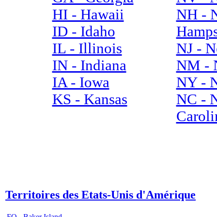
HI - Hawaii
NH - 
ID - Idaho
Hamps
IL - Illinois
NJ - N
IN - Indiana
NM - 
IA - Iowa
NY - 
KS - Kansas
NC - 
Caroli
Territoires des Etats-Unis d'Amérique
FQ - Baker Island