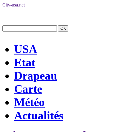
City-usa.net
USA
Etat
Drapeau
Carte
Météo
Actualités