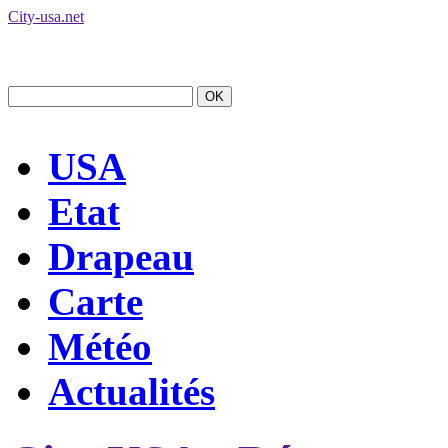
City-usa.net
USA
Etat
Drapeau
Carte
Météo
Actualités