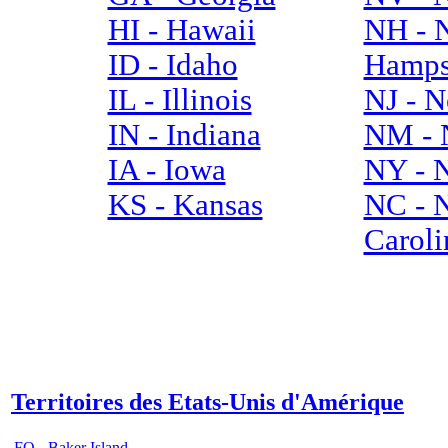
HI - Hawaii
NH - 
ID - Idaho
Hamps
IL - Illinois
NJ - N
IN - Indiana
NM - 
IA - Iowa
NY - 
KS - Kansas
NC - 
Caroli
Territoires des Etats-Unis d'Amérique
FQ - Baker Island