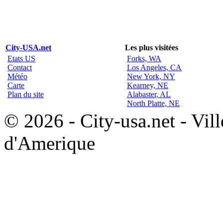
City-USA.net
Les plus visitées
Etats US
Forks, WA
Contact
Los Angeles, CA
Météo
New York, NY
Carte
Kearney, NE
Plan du site
Alabaster, AL
North Platte, NE
© 2026 - City-usa.net - Vill
d'Amerique