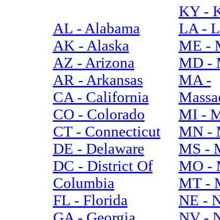
KY - 
AL - Alabama
LA - L
AK - Alaska
ME - 
AZ - Arizona
MD - 
AR - Arkansas
MA -
CA - California
Massac
CO - Colorado
MI - 
CT - Connecticut
MN - 
DE - Delaware
MS - M
DC - District Of
MO - 
Columbia
MT - 
FL - Florida
NE - 
GA - Georgia
NV - 