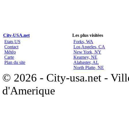
City-USA.net
Les plus visitées
Etats US
Forks, WA
Contact
Los Angeles, CA
Météo
New York, NY
Carte
Kearney, NE
Plan du site
Alabaster, AL
North Platte, NE
© 2026 - City-usa.net - Vill
d'Amerique