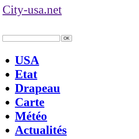
City-usa.net
USA
Etat
Drapeau
Carte
Météo
Actualités