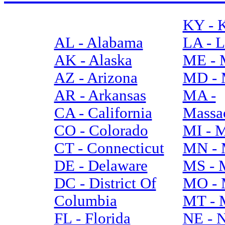
KY - 
AL - Alabama
LA - L
AK - Alaska
ME - 
AZ - Arizona
MD - 
AR - Arkansas
MA -
CA - California
Massac
CO - Colorado
MI - 
CT - Connecticut
MN - 
DE - Delaware
MS - M
DC - District Of
MO - 
Columbia
MT - 
FL - Florida
NE - 