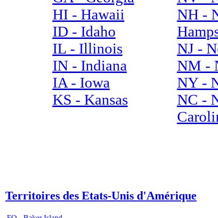
HI - Hawaii
NH - 
ID - Idaho
Hamps
IL - Illinois
NJ - N
IN - Indiana
NM - 
IA - Iowa
NY - 
KS - Kansas
NC - 
Caroli
Territoires des Etats-Unis d'Amérique
FQ - Baker Island