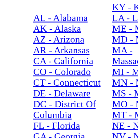
KY - 
AL - Alabama
LA - L
AK - Alaska
ME - 
AZ - Arizona
MD - 
AR - Arkansas
MA -
CA - California
Massac
CO - Colorado
MI - 
CT - Connecticut
MN - 
DE - Delaware
MS - M
DC - District Of
MO - 
Columbia
MT - 
FL - Florida
NE - 
GA - Georgia
NV - 