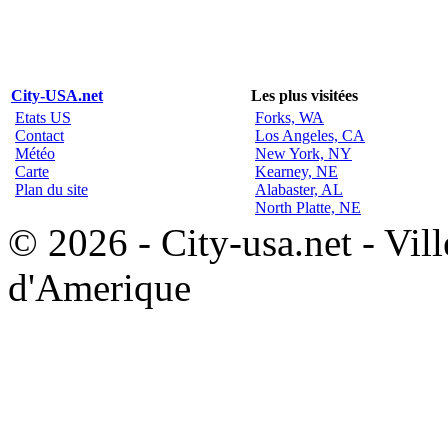
City-USA.net
Les plus visitées
Etats US
Forks, WA
Contact
Los Angeles, CA
Météo
New York, NY
Carte
Kearney, NE
Plan du site
Alabaster, AL
North Platte, NE
© 2026 - City-usa.net - Vill
d'Amerique