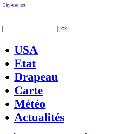
City-usa.net
USA
Etat
Drapeau
Carte
Météo
Actualités