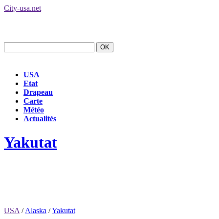
City-usa.net
USA
Etat
Drapeau
Carte
Météo
Actualités
Yakutat
USA
/
Alaska
/
Yakutat