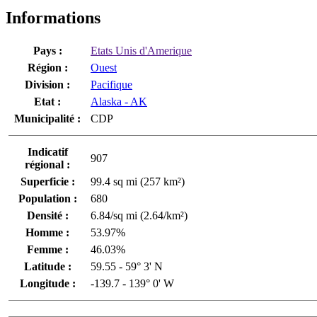
Informations
Pays :
Etats Unis d'Amerique
Région :
Ouest
Division :
Pacifique
Etat :
Alaska - AK
Municipalité :
CDP
Indicatif
907
régional :
Superficie :
99.4 sq mi (257 km²)
Population :
680
Densité :
6.84/sq mi (2.64/km²)
Homme :
53.97%
Femme :
46.03%
Latitude :
59.55 - 59° 3' N
Longitude :
-139.7 - 139° 0' W