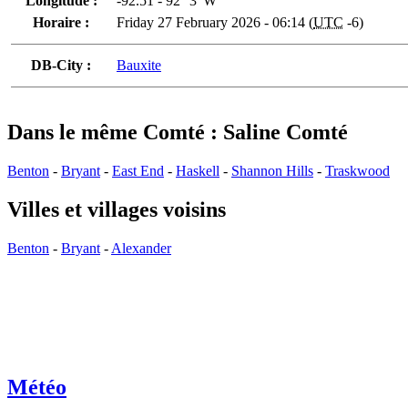
Longitude :
-92.51 - 92° 3' W
Horaire :
Friday 27 February 2026 - 06:14 (
UTC
-6)
DB-City :
Bauxite
Dans le même Comté : Saline Comté
Benton
-
Bryant
-
East End
-
Haskell
-
Shannon Hills
-
Traskwood
Villes et villages voisins
Benton
-
Bryant
-
Alexander
Météo