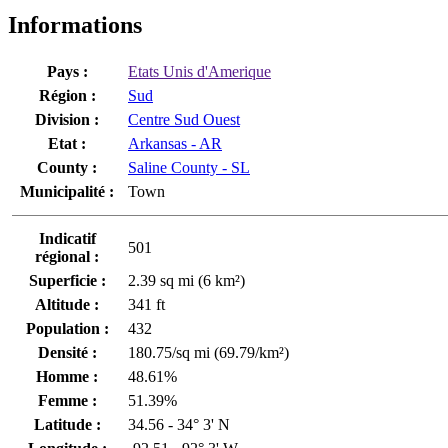
Informations
Pays :
Etats Unis d'Amerique
Région :
Sud
Division :
Centre Sud Ouest
Etat :
Arkansas - AR
County :
Saline County - SL
Municipalité :
Town
Indicatif
501
régional :
Superficie :
2.39 sq mi (6 km²)
Altitude :
341 ft
Population :
432
Densité :
180.75/sq mi (69.79/km²)
Homme :
48.61%
Femme :
51.39%
Latitude :
34.56 - 34° 3' N