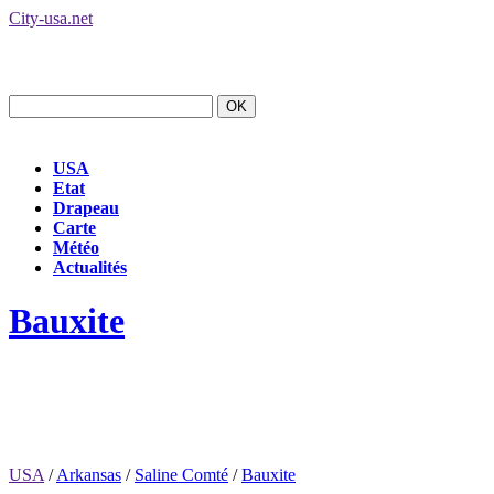
City-usa.net
USA
Etat
Drapeau
Carte
Météo
Actualités
Bauxite
USA
/
Arkansas
/
Saline Comté
/
Bauxite