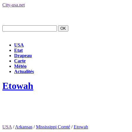
City-usa.net
USA
Etat
Drapeau
Carte
Météo
Actualités
Etowah
USA
/
Arkansas
/
Mississippi Comté
/
Etowah