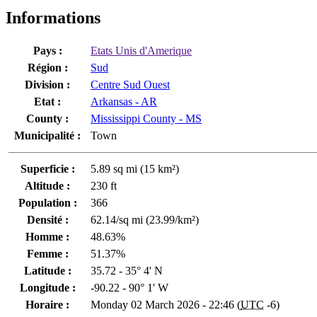
Informations
Pays :
Etats Unis d'Amerique
Région :
Sud
Division :
Centre Sud Ouest
Etat :
Arkansas - AR
County :
Mississippi County - MS
Municipalité :
Town
Superficie :
5.89 sq mi (15 km²)
Altitude :
230 ft
Population :
366
Densité :
62.14/sq mi (23.99/km²)
Homme :
48.63%
Femme :
51.37%
Latitude :
35.72 - 35° 4' N
Longitude :
-90.22 - 90° 1' W
Horaire :
Monday 02 March 2026 - 22:46 (
UTC
-6)