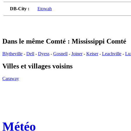
DB-City :
Etowah
Dans le même Comté : Mississippi Comté
Blytheville
-
Dell
-
Dyess
-
Gosnell
-
Joiner
-
Keiser
-
Leachville
-
Lu
Villes et villages voisins
Caraway
Météo