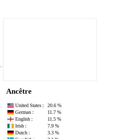
Ancêtre
United States :
20.6 %
German :
11.7 %
English :
11.5 %
Irish :
7.9 %
Dutch :
3.3 %