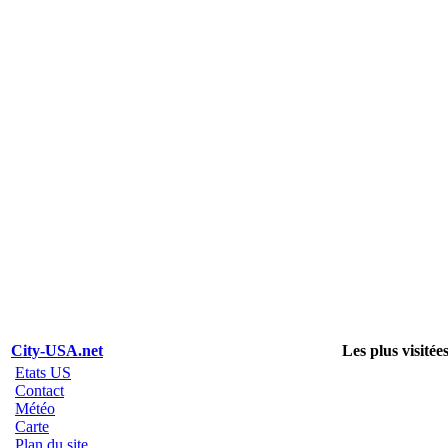
City-USA.net
Les plus visitée
Etats US
Contact
Météo
Carte
Plan du site