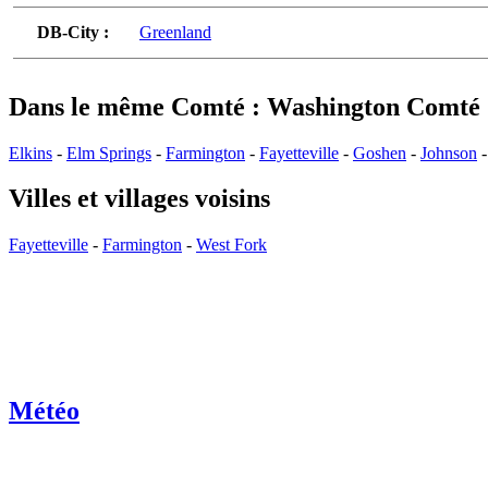
DB-City :
Greenland
Dans le même Comté : Washington Comté
Elkins
-
Elm Springs
-
Farmington
-
Fayetteville
-
Goshen
-
Johnson
Villes et villages voisins
Fayetteville
-
Farmington
-
West Fork
Météo