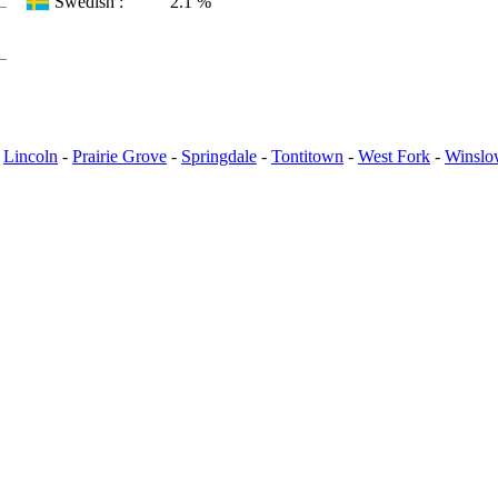
Swedish :
2.1 %
-
Lincoln
-
Prairie Grove
-
Springdale
-
Tontitown
-
West Fork
-
Winslo