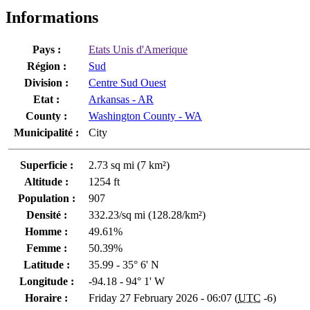
Informations
Pays :
Etats Unis d'Amerique
Région :
Sud
Division :
Centre Sud Ouest
Etat :
Arkansas - AR
County :
Washington County - WA
Municipalité :
City
Superficie :
2.73 sq mi (7 km²)
Altitude :
1254 ft
Population :
907
Densité :
332.23/sq mi (128.28/km²)
Homme :
49.61%
Femme :
50.39%
Latitude :
35.99 - 35° 6' N
Longitude :
-94.18 - 94° 1' W
Horaire :
Friday 27 February 2026 - 06:07 (
UTC
-6)