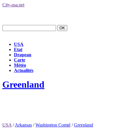
City-usa.net
USA
Etat
Drapeau
Carte
Météo
Actualités
Greenland
USA
/
Arkansas
/
Washington Comté
/
Greenland