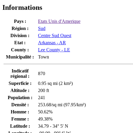
Informations
Pays :
Etats Unis d'Amerique
Région :
Sud
Division :
Centre Sud Ouest
Etat :
Arkansas - AR
County :
Lee County - LE
Municipalité :
Town
Indicatif
870
régional :
Superficie :
0.95 sq mi (2 km²)
Altitude :
200 ft
Population :
241
Densité :
253.68/sq mi (97.95/km²)
Homme :
50.62%
Femme :
49.38%
Latitude :
34.79 - 34° 5' N