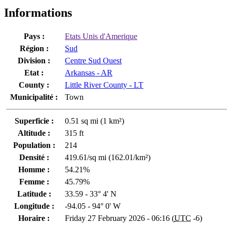
Informations
Pays :
Etats Unis d'Amerique
Région :
Sud
Division :
Centre Sud Ouest
Etat :
Arkansas - AR
County :
Little River County - LT
Municipalité :
Town
Superficie :
0.51 sq mi (1 km²)
Altitude :
315 ft
Population :
214
Densité :
419.61/sq mi (162.01/km²)
Homme :
54.21%
Femme :
45.79%
Latitude :
33.59 - 33° 4' N
Longitude :
-94.05 - 94° 0' W
Horaire :
Friday 27 February 2026 - 06:16 (
UTC
-6)