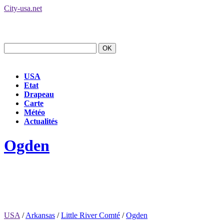
City-usa.net
USA
Etat
Drapeau
Carte
Météo
Actualités
Ogden
USA
/
Arkansas
/
Little River Comté
/
Ogden