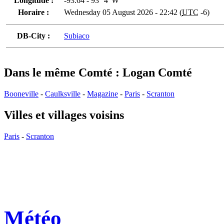
Longitude :
-93.64 - 93° 4' W
Horaire :
Wednesday 05 August 2026 - 22:42 (
UTC
-6)
DB-City :
Subiaco
Dans le même Comté : Logan Comté
Booneville
-
Caulksville
-
Magazine
-
Paris
-
Scranton
Villes et villages voisins
Paris
-
Scranton
Météo