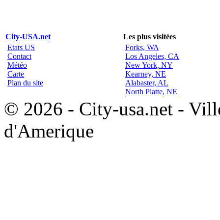
City-USA.net
Les plus visitées
Etats US
Forks, WA
Contact
Los Angeles, CA
Météo
New York, NY
Carte
Kearney, NE
Plan du site
Alabaster, AL
North Platte, NE
© 2026 - City-usa.net - Vill
d'Amerique