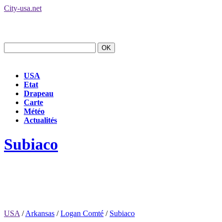
City-usa.net
USA
Etat
Drapeau
Carte
Météo
Actualités
Subiaco
USA
/
Arkansas
/
Logan Comté
/
Subiaco