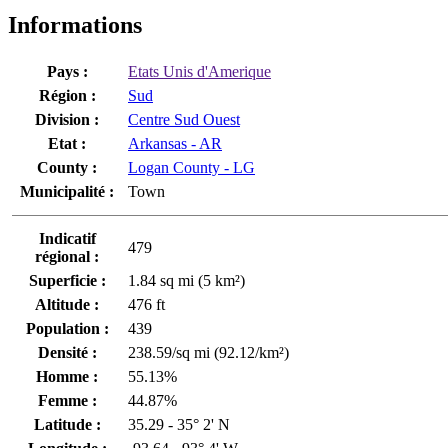
Informations
Pays :
Etats Unis d'Amerique
Région :
Sud
Division :
Centre Sud Ouest
Etat :
Arkansas - AR
County :
Logan County - LG
Municipalité :
Town
Indicatif
479
régional :
Superficie :
1.84 sq mi (5 km²)
Altitude :
476 ft
Population :
439
Densité :
238.59/sq mi (92.12/km²)
Homme :
55.13%
Femme :
44.87%
Latitude :
35.29 - 35° 2' N