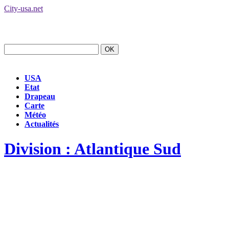
City-usa.net
USA
Etat
Drapeau
Carte
Météo
Actualités
Division : Atlantique Sud