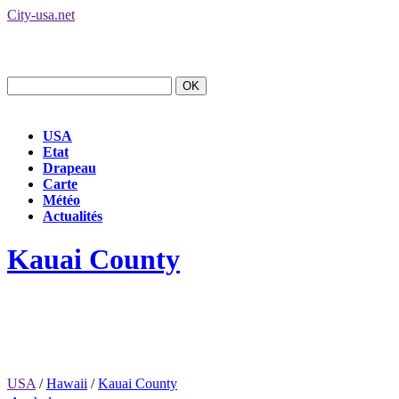
City-usa.net
USA
Etat
Drapeau
Carte
Météo
Actualités
Kauai County
USA
/
Hawaii
/
Kauai County