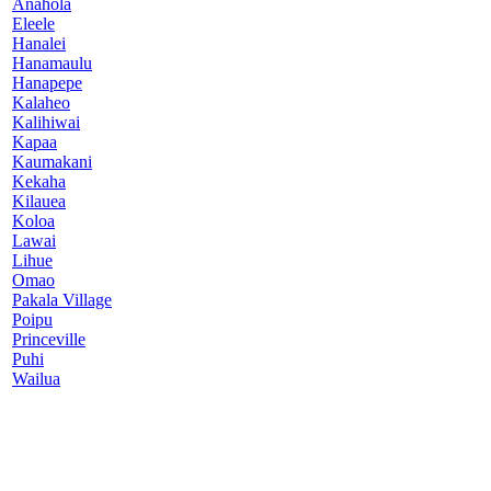
Anahola
Eleele
Hanalei
Hanamaulu
Hanapepe
Kalaheo
Kalihiwai
Kapaa
Kaumakani
Kekaha
Kilauea
Koloa
Lawai
Lihue
Omao
Pakala Village
Poipu
Princeville
Puhi
Wailua