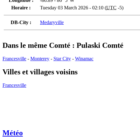
Longitude :
-86.89 - 86° 5' W
Horaire :
Tuesday 03 March 2026 - 02:10 (
UTC
-5)
DB-City :
Medaryville
Dans le même Comté : Pulaski Comté
Francesville
-
Monterey
-
Star City
-
Winamac
Villes et villages voisins
Francesville
Météo