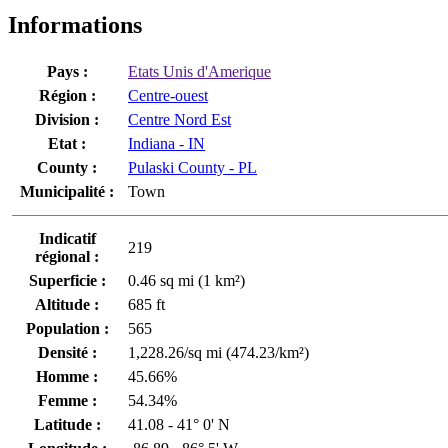
Informations
Pays :
Etats Unis d'Amerique
Région :
Centre-ouest
Division :
Centre Nord Est
Etat :
Indiana - IN
County :
Pulaski County - PL
Municipalité :
Town
Indicatif
219
régional :
Superficie :
0.46 sq mi (1 km²)
Altitude :
685 ft
Population :
565
Densité :
1,228.26/sq mi (474.23/km²)
Homme :
45.66%
Femme :
54.34%
Latitude :
41.08 - 41° 0' N