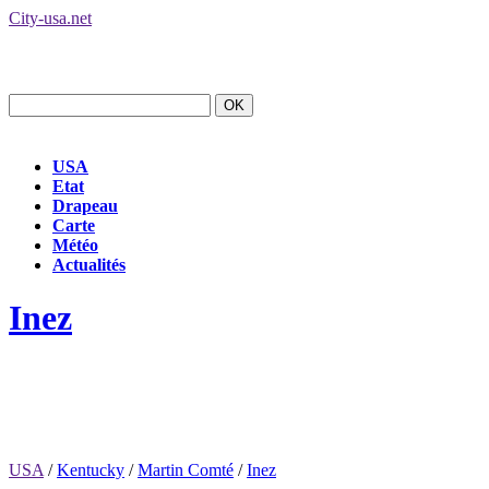
City-usa.net
USA
Etat
Drapeau
Carte
Météo
Actualités
Inez
USA
/
Kentucky
/
Martin Comté
/
Inez