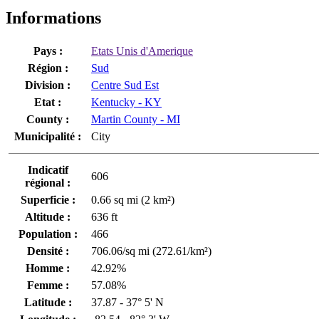
Informations
Pays :
Etats Unis d'Amerique
Région :
Sud
Division :
Centre Sud Est
Etat :
Kentucky - KY
County :
Martin County - MI
Municipalité :
City
Indicatif
606
régional :
Superficie :
0.66 sq mi (2 km²)
Altitude :
636 ft
Population :
466
Densité :
706.06/sq mi (272.61/km²)
Homme :
42.92%
Femme :
57.08%
Latitude :
37.87 - 37° 5' N