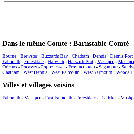
Dans le même Comté : Barnstable Comté
Bourne
-
Brewster
-
Buzzards Bay
-
Chatham
-
Dennis
-
Dennis Port
Falmouth
-
Forestdale
-
Harwich
-
Harwich Port
-
Mashpee
-
Mashpe
Orleans
-
Pocasset
-
Popponesset
-
Provincetown
-
Sagamore
-
Sandw
Chatham
-
West Dennis
-
West Falmouth
-
West Yarmouth
-
Woods H
Villes et villages voisins
Falmouth
-
Mashpee
-
East Falmouth
-
Forestdale
-
Teaticket
-
Mashp