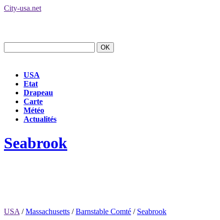
City-usa.net
USA
Etat
Drapeau
Carte
Météo
Actualités
Seabrook
USA
/
Massachusetts
/
Barnstable Comté
/
Seabrook