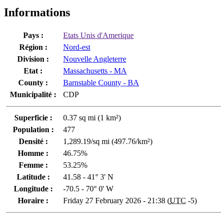
Informations
Pays :
Etats Unis d'Amerique
Région :
Nord-est
Division :
Nouvelle Angleterre
Etat :
Massachusetts - MA
County :
Barnstable County - BA
Municipalité :
CDP
Superficie :
0.37 sq mi (1 km²)
Population :
477
Densité :
1,289.19/sq mi (497.76/km²)
Homme :
46.75%
Femme :
53.25%
Latitude :
41.58 - 41° 3' N
Longitude :
-70.5 - 70° 0' W
Horaire :
Friday 27 February 2026 - 21:38 (
UTC
-5)