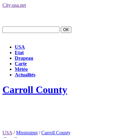
City-usa.net
USA
Etat
Drapeau
Carte
Météo
Actualités
Carroll County
USA
/
Mississippi
/
Carroll County