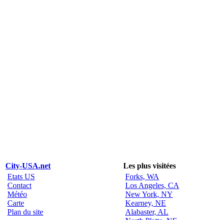
City-USA.net
Les plus visitées
Etats US
Forks, WA
Contact
Los Angeles, CA
Météo
New York, NY
Carte
Kearney, NE
Plan du site
Alabaster, AL