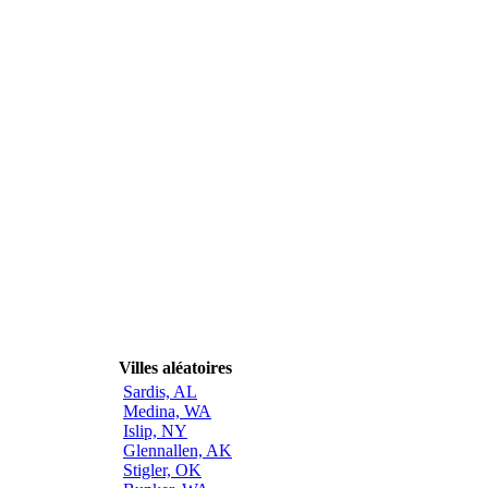
Villes aléatoires
Sardis, AL
Medina, WA
Islip, NY
Glennallen, AK
Stigler, OK