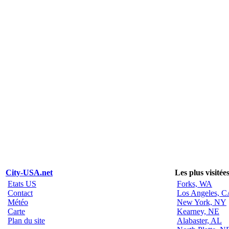
City-USA.net
Les plus visitée
Etats US
Forks, WA
Contact
Los Angeles, 
Météo
New York, NY
Carte
Kearney, NE
Plan du site
Alabaster, AL