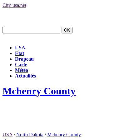
City-usa.net
USA
Etat
Drapeau
Carte
Météo
Actualités
Mchenry County
USA
/
North Dakota
/
Mchenry County