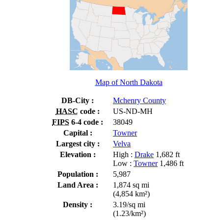
Map of North Dakota
DB-City :
Mchenry County
HASC
code :
US-ND-MH
FIPS
6-4 code :
38049
Capital :
Towner
Largest city :
Velva
Elevation :
High :
Drake
1,682 ft
Low :
Towner
1,486 ft
Population :
5,987
Land Area :
1,874 sq mi
(4,854 km²)
Density :
3.19/sq mi
(1.23/km²)