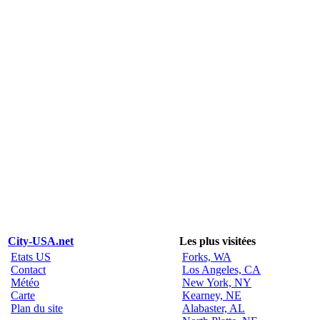
City-USA.net
Les plus visitées
Etats US
Forks, WA
Contact
Los Angeles, CA
Météo
New York, NY
Carte
Kearney, NE
Plan du site
Alabaster, AL