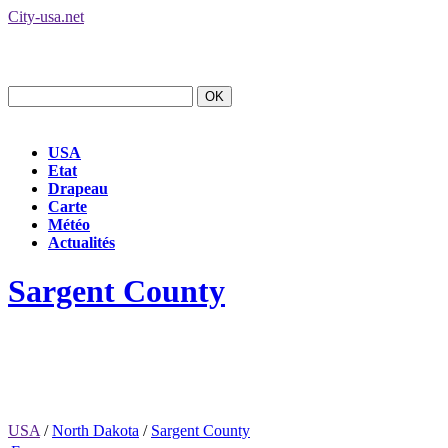
City-usa.net
USA
Etat
Drapeau
Carte
Météo
Actualités
Sargent County
USA
/
North Dakota
/
Sargent County