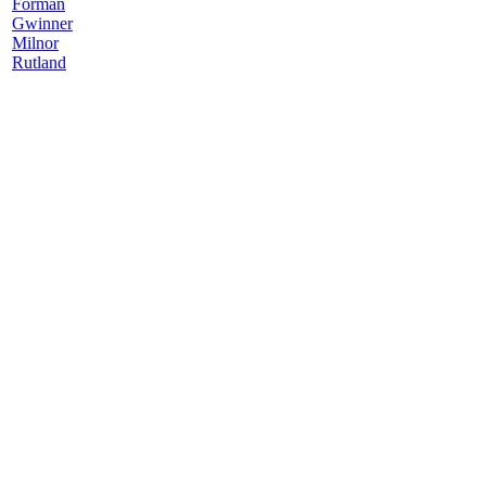
Forman
Gwinner
Milnor
Rutland