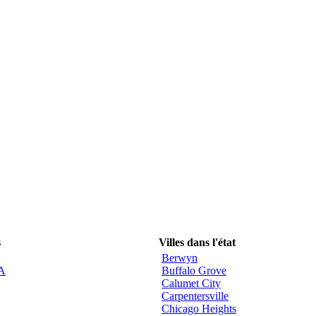
s
Villes dans l'état
Berwyn
CA
Buffalo Grove
Calumet City
Carpentersville
Chicago Heights