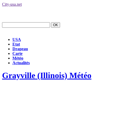
City-usa.net
USA
Etat
Drapeau
Carte
Météo
Actualités
Grayville (Illinois) Météo