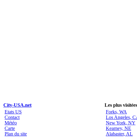
City-USA.net
Les plus visitée
Etats US
Forks, WA
Contact
Los Angeles, 
Météo
New York, NY
Carte
Kearney, NE
Plan du site
Alabaster, AL