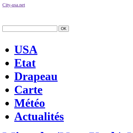
City-usa.net
USA
Etat
Drapeau
Carte
Météo
Actualités