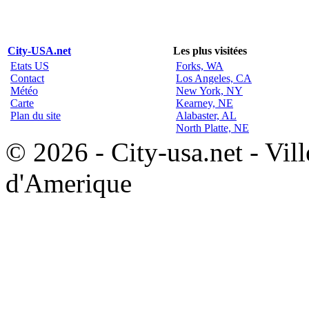
City-USA.net
Les plus visitées
Etats US
Forks, WA
Contact
Los Angeles, CA
Météo
New York, NY
Carte
Kearney, NE
Plan du site
Alabaster, AL
North Platte, NE
© 2026 - City-usa.net - Vill
d'Amerique