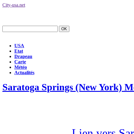
City-usa.net
USA
Etat
Drapeau
Carte
Météo
Actualités
Saratoga Springs (New York) M
Lien vers Sa