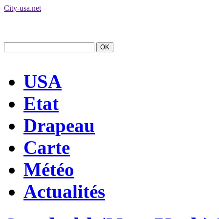
City-usa.net
USA
Etat
Drapeau
Carte
Météo
Actualités