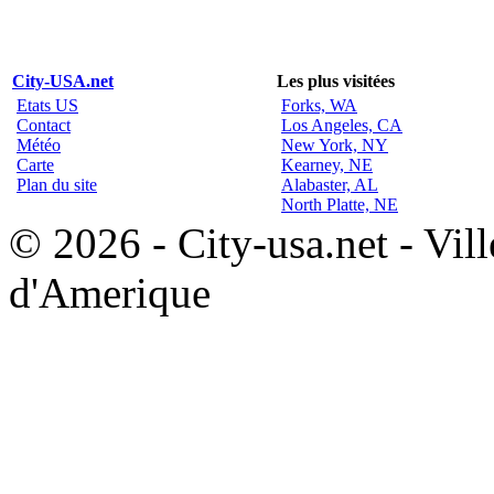
City-USA.net
Les plus visitées
Etats US
Forks, WA
Contact
Los Angeles, CA
Météo
New York, NY
Carte
Kearney, NE
Plan du site
Alabaster, AL
North Platte, NE
© 2026 - City-usa.net - Vill
d'Amerique