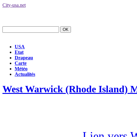
City-usa.net
USA
Etat
Drapeau
Carte
Météo
Actualités
West Warwick (Rhode Island) 
Lien vers 