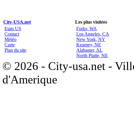
City-USA.net
Les plus visitées
Etats US
Forks, WA
Contact
Los Angeles, CA
Météo
New York, NY
Carte
Kearney, NE
Plan du site
Alabaster, AL
North Platte, NE
© 2026 - City-usa.net - Vill
d'Amerique