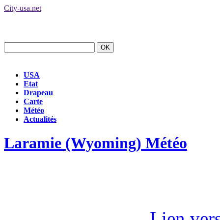
City-usa.net
USA
Etat
Drapeau
Carte
Météo
Actualités
Laramie (Wyoming) Météo
Lien ver