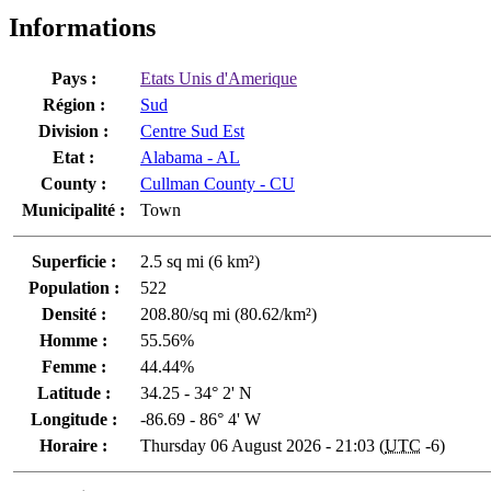
Informations
Pays :
Etats Unis d'Amerique
Région :
Sud
Division :
Centre Sud Est
Etat :
Alabama - AL
County :
Cullman County - CU
Municipalité :
Town
Superficie :
2.5 sq mi (6 km²)
Population :
522
Densité :
208.80/sq mi (80.62/km²)
Homme :
55.56%
Femme :
44.44%
Latitude :
34.25 - 34° 2' N
Longitude :
-86.69 - 86° 4' W
Horaire :
Thursday 06 August 2026 - 21:03 (
UTC
-6)