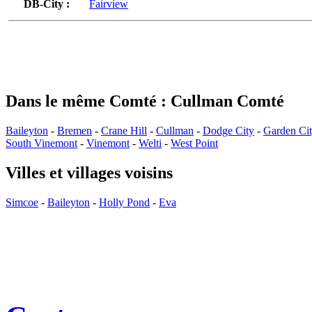
DB-City :
Fairview
Dans le même Comté : Cullman Comté
Baileyton
-
Bremen
-
Crane Hill
-
Cullman
-
Dodge City
-
Garden Ci
South Vinemont
-
Vinemont
-
Welti
-
West Point
Villes et villages voisins
Simcoe
-
Baileyton
-
Holly Pond
-
Eva