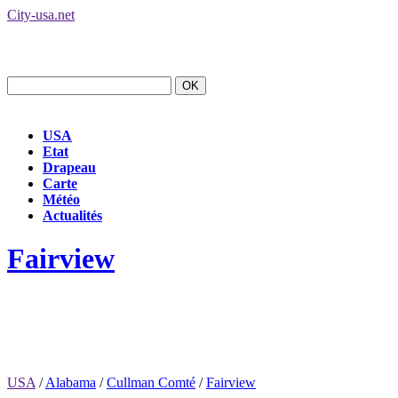
City-usa.net
USA
Etat
Drapeau
Carte
Météo
Actualités
Fairview
USA
/
Alabama
/
Cullman Comté
/
Fairview