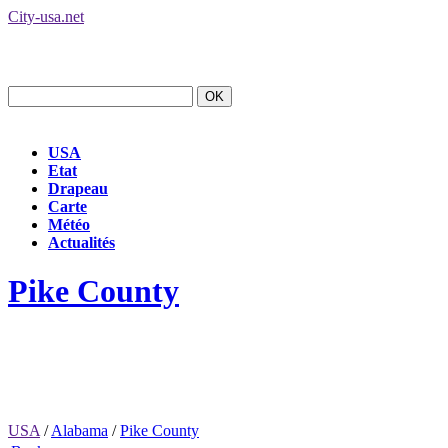
City-usa.net
USA
Etat
Drapeau
Carte
Météo
Actualités
Pike County
USA
/
Alabama
/
Pike County