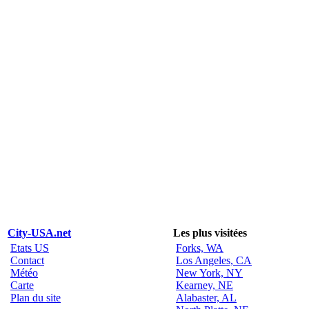
City-USA.net
Les plus visitées
Etats US
Forks, WA
Contact
Los Angeles, CA
Météo
New York, NY
Carte
Kearney, NE
Plan du site
Alabaster, AL