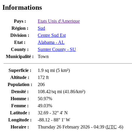
Informations
Pays :
Etats Unis d'Amerique
Région :
Sud
Division :
Centre Sud Est
Etat :
Alabama - AL
County :
Sumter County - SU
Municipalité :
Town
Superficie :
1.9 sq mi (5 km²)
Altitude :
172 ft
Population :
206
Densité :
108.42/sq mi (41.86/km²)
Homme :
50.97%
Femme :
49.03%
Latitude :
32.69 - 32° 4' N
Longitude :
-88.12 - 88° 1' W
Horaire :
Thursday 26 February 2026 - 04:39 (
UTC
-6)