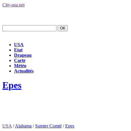
City-usa.net
USA
Etat
Drapeau
Carte
Météo
Actualités
Epes
USA
/
Alabama
/
Sumter Comté
/
Epes