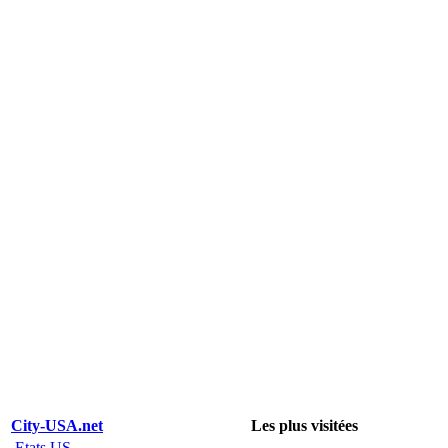
City-USA.net
Les plus visitées
Etats US