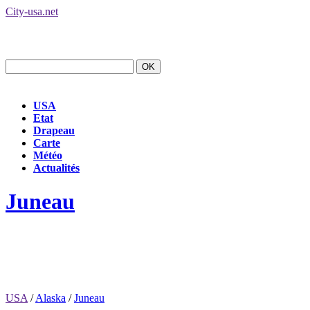
City-usa.net
USA
Etat
Drapeau
Carte
Météo
Actualités
Juneau
USA
/
Alaska
/
Juneau