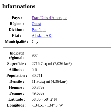
Informations
Pays :
Etats Unis d'Amerique
Région :
Ouest
Division :
Pacifique
Etat :
Alaska - AK
Municipalité :
City
Indicatif
907
régional :
Superficie :
2716.7 sq mi (7,036 km²)
Altitude :
5 ft
Population :
30,711
Densité :
11.30/sq mi (4.36/km²)
Homme :
50.37%
Femme :
49.63%
Latitude :
58.35 - 58° 2' N
Longitude :
-134.51 - 134° 3' W