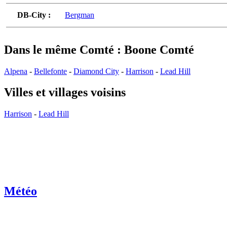
DB-City :
Bergman
Dans le même Comté : Boone Comté
Alpena
-
Bellefonte
-
Diamond City
-
Harrison
-
Lead Hill
Villes et villages voisins
Harrison
-
Lead Hill
Météo