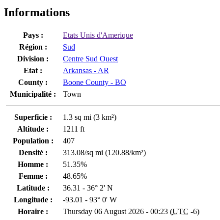
Informations
Pays :
Etats Unis d'Amerique
Région :
Sud
Division :
Centre Sud Ouest
Etat :
Arkansas - AR
County :
Boone County - BO
Municipalité :
Town
Superficie :
1.3 sq mi (3 km²)
Altitude :
1211 ft
Population :
407
Densité :
313.08/sq mi (120.88/km²)
Homme :
51.35%
Femme :
48.65%
Latitude :
36.31 - 36° 2' N
Longitude :
-93.01 - 93° 0' W
Horaire :
Thursday 06 August 2026 - 00:23 (
UTC
-6)