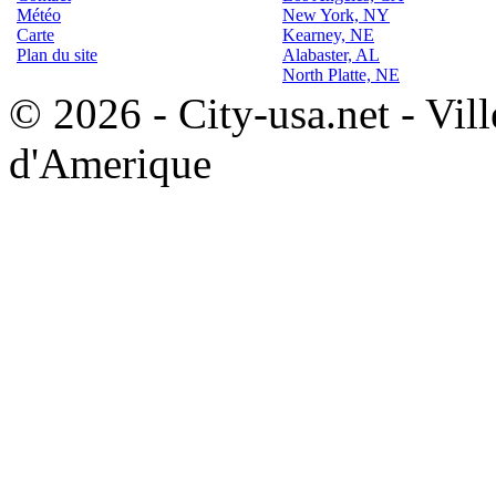
Météo
New York, NY
Carte
Kearney, NE
Plan du site
Alabaster, AL
North Platte, NE
© 2026 - City-usa.net - Vill
d'Amerique