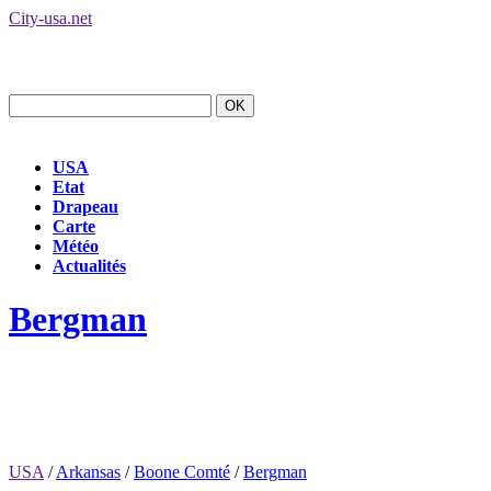
City-usa.net
USA
Etat
Drapeau
Carte
Météo
Actualités
Bergman
USA
/
Arkansas
/
Boone Comté
/
Bergman