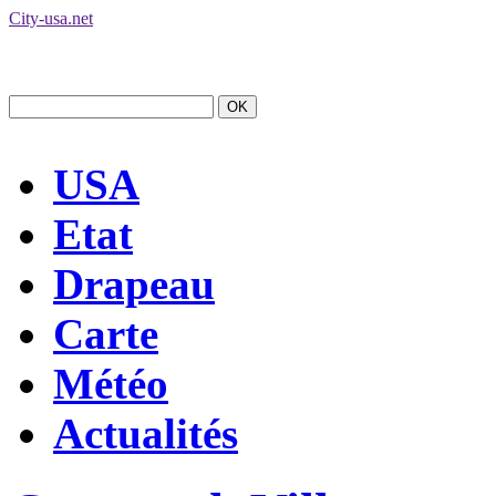
City-usa.net
USA
Etat
Drapeau
Carte
Météo
Actualités