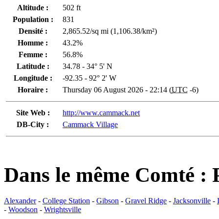
Altitude :
502 ft
Population :
831
Densité :
2,865.52/sq mi (1,106.38/km²)
Homme :
43.2%
Femme :
56.8%
Latitude :
34.78 - 34° 5' N
Longitude :
-92.35 - 92° 2' W
Horaire :
Thursday 06 August 2026 - 22:14 (
UTC
-6)
Site Web :
http://www.cammack.net
DB-City :
Cammack Village
Dans le même Comté : 
Alexander
-
College Station
-
Gibson
-
Gravel Ridge
-
Jacksonville
-
-
Woodson
-
Wrightsville