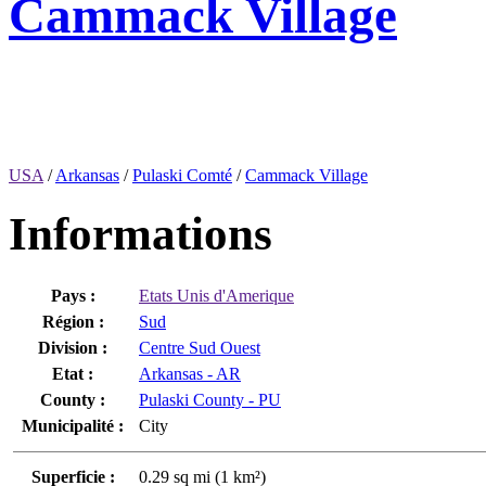
Cammack Village
USA
/
Arkansas
/
Pulaski Comté
/
Cammack Village
Informations
Pays :
Etats Unis d'Amerique
Région :
Sud
Division :
Centre Sud Ouest
Etat :
Arkansas - AR
County :
Pulaski County - PU
Municipalité :
City
Superficie :
0.29 sq mi (1 km²)