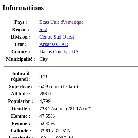
Informations
Pays :
Etats Unis d'Amerique
Région :
Sud
Division :
Centre Sud Ouest
Etat :
Arkansas - AR
County :
Dallas County - DA
Municipalité :
City
Indicatif
870
régional :
Superficie :
6.59 sq mi (17 km²)
Altitude :
286 ft
Population :
4,799
Densité :
728.22/sq mi (281.17/km²)
Homme :
47.55%
Femme :
52.45%
Latitude :
33.81 - 33° 5' N