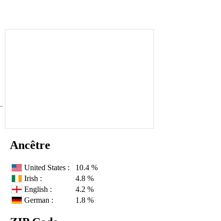
Ancêtre
United States :
10.4 %
Irish :
4.8 %
English :
4.2 %
German :
1.8 %