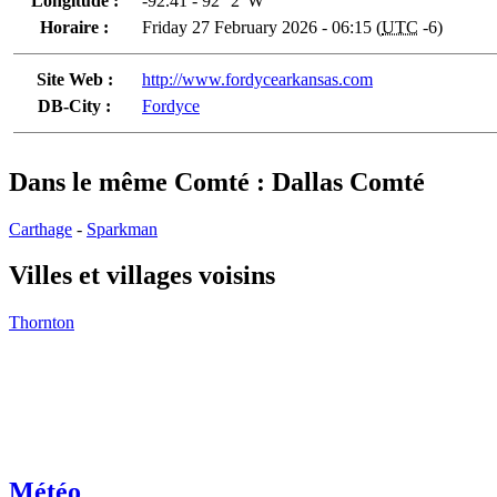
Longitude :
-92.41 - 92° 2' W
Horaire :
Friday 27 February 2026 - 06:15 (
UTC
-6)
Site Web :
http://www.fordycearkansas.com
DB-City :
Fordyce
Dans le même Comté : Dallas Comté
Carthage
-
Sparkman
Villes et villages voisins
Thornton
Météo