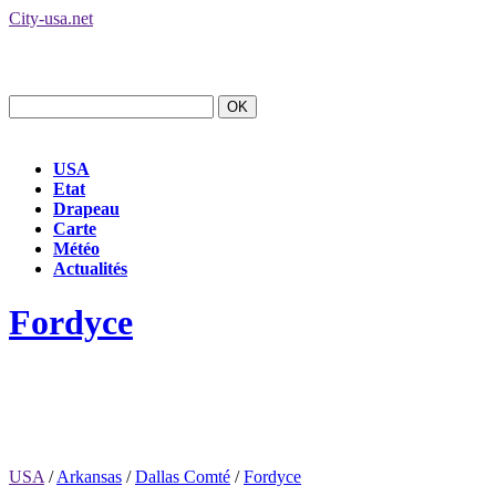
City-usa.net
USA
Etat
Drapeau
Carte
Météo
Actualités
Fordyce
USA
/
Arkansas
/
Dallas Comté
/
Fordyce