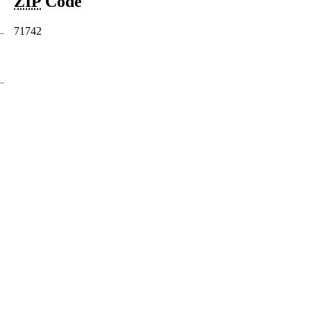
ZIP
Code
71742