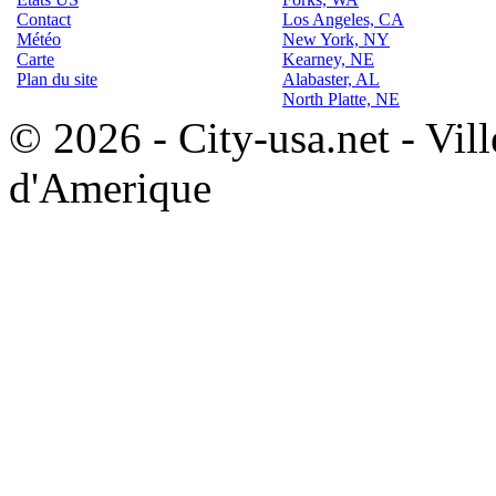
Contact
Los Angeles, CA
Météo
New York, NY
Carte
Kearney, NE
Plan du site
Alabaster, AL
North Platte, NE
© 2026 - City-usa.net - Vill
d'Amerique