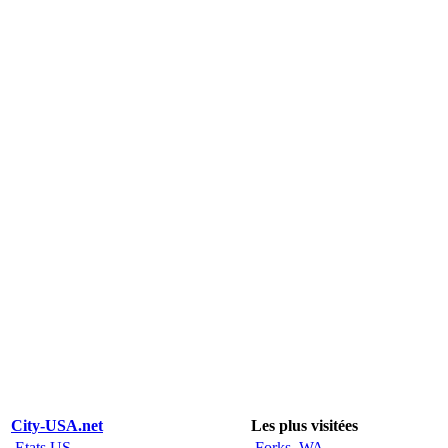
City-USA.net
Les plus visitées
Etats US
Forks, WA