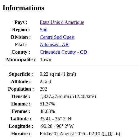
Informations
Pays :
Etats Unis d'Amerique
Région :
Sud
Division :
Centre Sud Ouest
Etat :
Arkansas - AR
County :
Crittenden County - CD
Municipalité :
Town
Superficie :
0.22 sq mi (1 km²)
Altitude :
226 ft
Population :
292
Densité :
1,327.27/sq mi (512.46/km²)
Homme :
51.37%
Femme :
48.63%
Latitude :
35.41 - 35° 2' N
Longitude :
-90.28 - 90° 2' W
Horaire :
Friday 07 August 2026 - 02:10 (
UTC
-6)