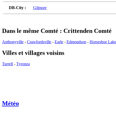
DB-City :
Gilmore
Dans le même Comté : Crittenden Comté
Anthonyville
-
Crawfordsville
-
Earle
-
Edmondson
-
Horseshoe Lak
Villes et villages voisins
Turrell
-
Tyronza
Météo