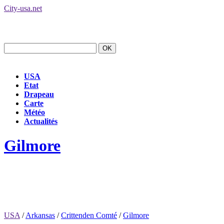
City-usa.net
USA
Etat
Drapeau
Carte
Météo
Actualités
Gilmore
USA
/
Arkansas
/
Crittenden Comté
/
Gilmore