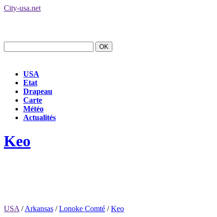
City-usa.net
USA
Etat
Drapeau
Carte
Météo
Actualités
Keo
USA
/
Arkansas
/
Lonoke Comté
/
Keo