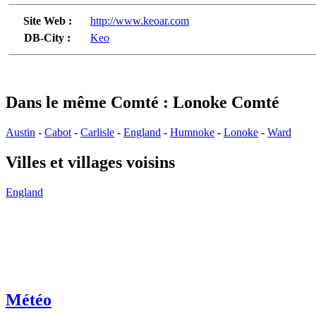
Site Web :
http://www.keoar.com
DB-City :
Keo
Dans le même Comté : Lonoke Comté
Austin
-
Cabot
-
Carlisle
-
England
-
Humnoke
-
Lonoke
-
Ward
Villes et villages voisins
England
Météo