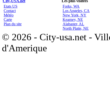
City-USA.net
Les plus visitées
Etats US
Forks, WA
Contact
Los Angeles, CA
Météo
New York, NY
Carte
Kearney, NE
Plan du site
Alabaster, AL
North Platte, NE
© 2026 - City-usa.net - Vill
d'Amerique