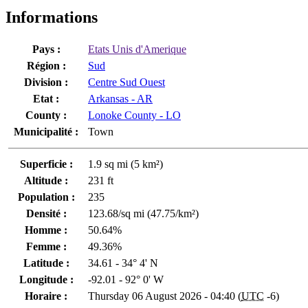
Informations
Pays :
Etats Unis d'Amerique
Région :
Sud
Division :
Centre Sud Ouest
Etat :
Arkansas - AR
County :
Lonoke County - LO
Municipalité :
Town
Superficie :
1.9 sq mi (5 km²)
Altitude :
231 ft
Population :
235
Densité :
123.68/sq mi (47.75/km²)
Homme :
50.64%
Femme :
49.36%
Latitude :
34.61 - 34° 4' N
Longitude :
-92.01 - 92° 0' W
Horaire :
Thursday 06 August 2026 - 04:40 (
UTC
-6)