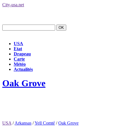
City-usa.net
USA
Etat
Drapeau
Carte
Météo
Actualités
Oak Grove
USA
/
Arkansas
/
Yell Comté
/
Oak Grove