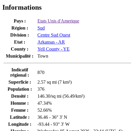
Informations
Pays :
Etats Unis d'Amerique
Région :
Sud
Division :
Centre Sud Ouest
Etat :
Arkansas - AR
County :
Yell County - YE
Municipalité :
Town
Indicatif
870
régional :
Superficie :
2.57 sq mi (7 km²)
Population :
376
Densité :
146.30/sq mi (56.49/km²)
Homme :
47.34%
Femme :
52.66%
Latitude :
36.46 - 36° 3' N
Longitude :
-93.44 - 93° 3' W