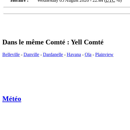
Horaire :
Wednesday 05 August 2026 - 22:44 (
UTC
-6)
Dans le même Comté : Yell Comté
Belleville
-
Danville
-
Dardanelle
-
Havana
-
Ola
-
Plainview
Météo