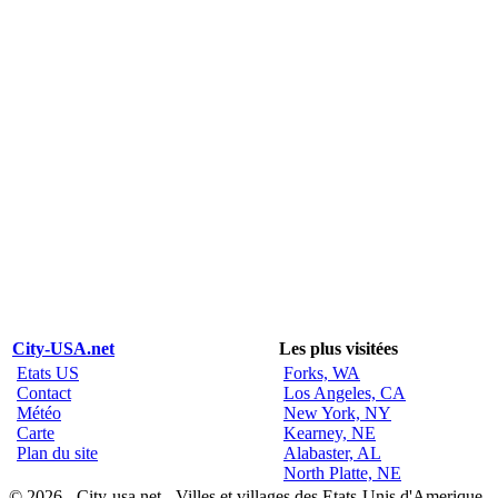
City-USA.net
Les plus visitées
Etats US
Forks, WA
Contact
Los Angeles, CA
Météo
New York, NY
Carte
Kearney, NE
Plan du site
Alabaster, AL
North Platte, NE
© 2026 - City-usa.net - Villes et villages des Etats-Unis d'Amerique