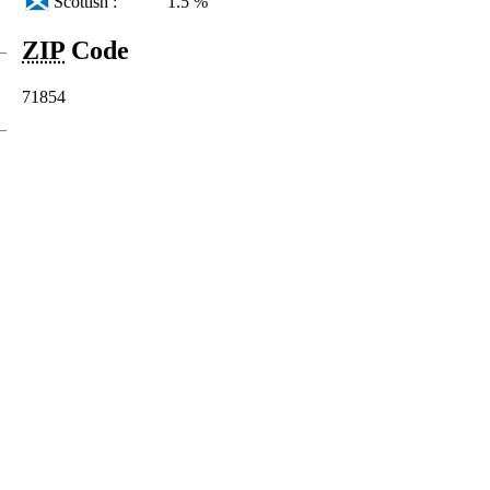
Scottish :
1.5 %
ZIP
Code
71854