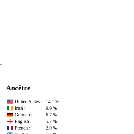
Ancêtre
United States :
14.1 %
Irish :
9.9 %
German :
6.7 %
English :
5.7 %
French :
2.0 %