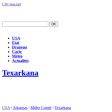
City-usa.net
USA
Etat
Drapeau
Carte
Météo
Actualités
Texarkana
USA
/
Arkansas
/
Miller Comté
/
Texarkana