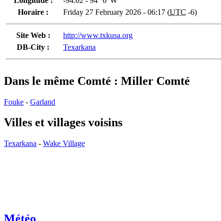
Longitude :
-94.02 - 94° 0' W
Horaire :
Friday 27 February 2026 - 06:17 (
UTC
-6)
Site Web :
http://www.txkusa.org
DB-City :
Texarkana
Dans le même Comté : Miller Comté
Fouke
-
Garland
Villes et villages voisins
Texarkana
-
Wake Village
Météo