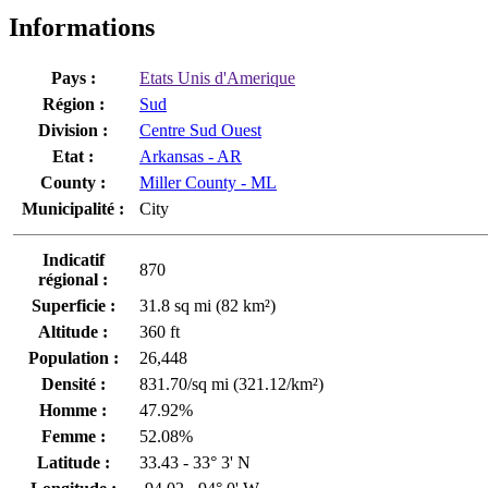
Informations
Pays :
Etats Unis d'Amerique
Région :
Sud
Division :
Centre Sud Ouest
Etat :
Arkansas - AR
County :
Miller County - ML
Municipalité :
City
Indicatif
870
régional :
Superficie :
31.8 sq mi (82 km²)
Altitude :
360 ft
Population :
26,448
Densité :
831.70/sq mi (321.12/km²)
Homme :
47.92%
Femme :
52.08%
Latitude :
33.43 - 33° 3' N