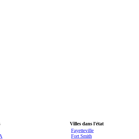
s
Villes dans l'état
Fayetteville
CA
Fort Smith