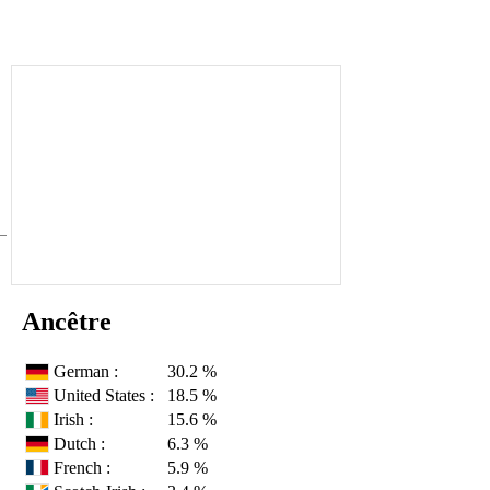
Ancêtre
German :
30.2 %
United States :
18.5 %
Irish :
15.6 %
Dutch :
6.3 %
French :
5.9 %