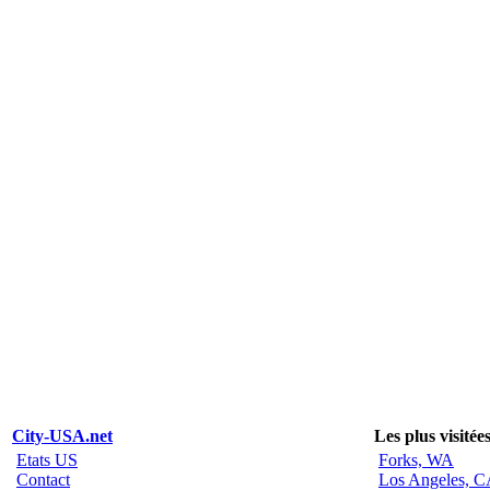
City-USA.net
Les plus visitée
Etats US
Forks, WA
Contact
Los Angeles, 