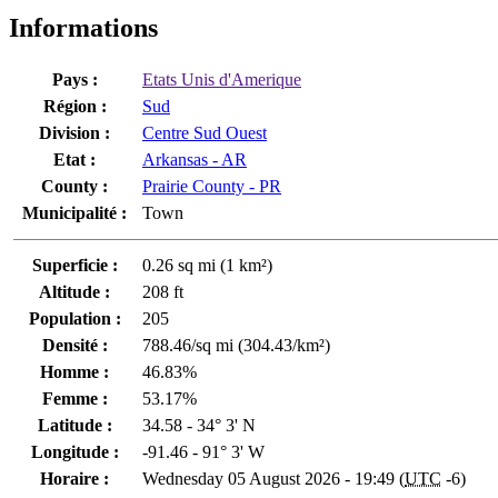
Informations
Pays :
Etats Unis d'Amerique
Région :
Sud
Division :
Centre Sud Ouest
Etat :
Arkansas - AR
County :
Prairie County - PR
Municipalité :
Town
Superficie :
0.26 sq mi (1 km²)
Altitude :
208 ft
Population :
205
Densité :
788.46/sq mi (304.43/km²)
Homme :
46.83%
Femme :
53.17%
Latitude :
34.58 - 34° 3' N
Longitude :
-91.46 - 91° 3' W
Horaire :
Wednesday 05 August 2026 - 19:49 (
UTC
-6)