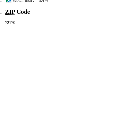
Scotch-Irish :
3.4 %
ZIP
Code
72170