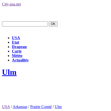
City-usa.net
USA
Etat
Drapeau
Carte
Météo
Actualités
Ulm
USA
/
Arkansas
/
Prairie Comté
/
Ulm