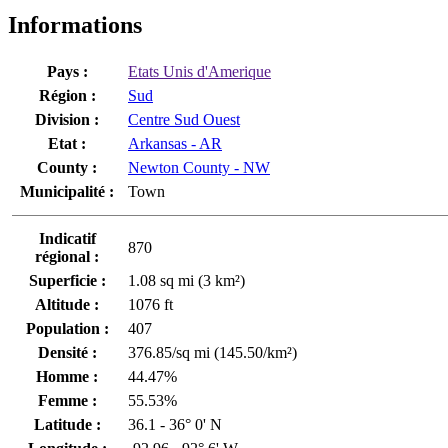
Informations
Pays :
Etats Unis d'Amerique
Région :
Sud
Division :
Centre Sud Ouest
Etat :
Arkansas - AR
County :
Newton County - NW
Municipalité :
Town
Indicatif
870
régional :
Superficie :
1.08 sq mi (3 km²)
Altitude :
1076 ft
Population :
407
Densité :
376.85/sq mi (145.50/km²)
Homme :
44.47%
Femme :
55.53%
Latitude :
36.1 - 36° 0' N