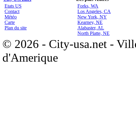
Etats US
Forks, WA
Contact
Los Angeles, CA
Météo
New York, NY
Carte
Kearney, NE
Plan du site
Alabaster, AL
North Platte, NE
© 2026 - City-usa.net - Vill
d'Amerique