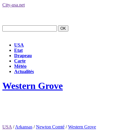
City-usa.net
USA
Etat
Drapeau
Carte
Météo
Actualités
Western Grove
USA
/
Arkansas
/
Newton Comté
/
Western Grove