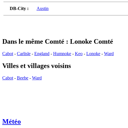
DB-City :
Austin
Dans le même Comté : Lonoke Comté
Cabot
-
Carlisle
-
England
-
Humnoke
-
Keo
-
Lonoke
-
Ward
Villes et villages voisins
Cabot
-
Beebe
-
Ward
Météo