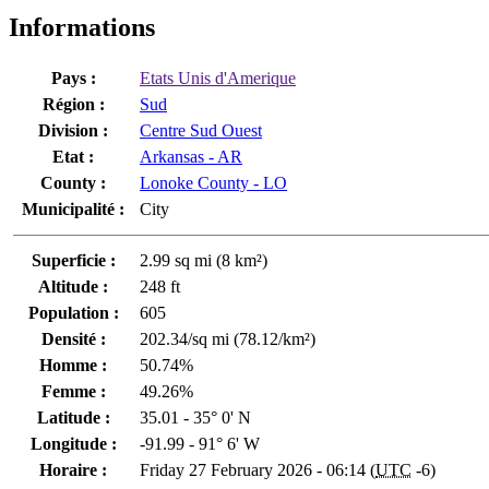
Informations
Pays :
Etats Unis d'Amerique
Région :
Sud
Division :
Centre Sud Ouest
Etat :
Arkansas - AR
County :
Lonoke County - LO
Municipalité :
City
Superficie :
2.99 sq mi (8 km²)
Altitude :
248 ft
Population :
605
Densité :
202.34/sq mi (78.12/km²)
Homme :
50.74%
Femme :
49.26%
Latitude :
35.01 - 35° 0' N
Longitude :
-91.99 - 91° 6' W
Horaire :
Friday 27 February 2026 - 06:14 (
UTC
-6)