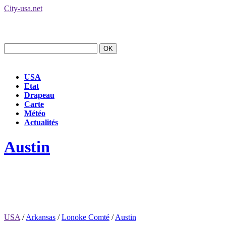
City-usa.net
USA
Etat
Drapeau
Carte
Météo
Actualités
Austin
USA
/
Arkansas
/
Lonoke Comté
/
Austin