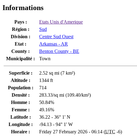
Informations
Pays :
Etats Unis d'Amerique
Région :
Sud
Division :
Centre Sud Ouest
Etat :
Arkansas - AR
County :
Benton County - BE
Municipalité :
Town
Superficie :
2.52 sq mi (7 km²)
Altitude :
1344 ft
Population :
714
Densité :
283.33/sq mi (109.40/km²)
Homme :
50.84%
Femme :
49.16%
Latitude :
36.22 - 36° 1' N
Longitude :
-94.13 - 94° 1' W
Horaire :
Friday 27 February 2026 - 06:14 (
UTC
-6)