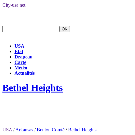
City-usa.net
USA
Etat
Drapeau
Carte
Météo
Actualités
Bethel Heights
USA
/
Arkansas
/
Benton Comté
/
Bethel Heights