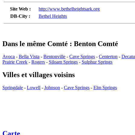
Site Web :
http://www.bethelheightsark.org
DB-City :
Bethel Heights
Dans le même Comté : Benton Comté
Avoca
-
Bella Vista
-
Bentonville
-
Cave Springs
-
Centerton
-
Decatu
Prairie Creek
-
Rogers
-
Siloam Springs
-
Sulphur Springs
Villes et villages voisins
Springdale
-
Lowell
-
Johnson
-
Cave Springs
-
Elm Springs
Carte