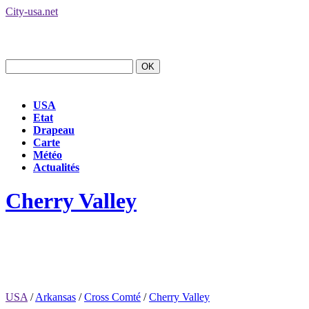
City-usa.net
USA
Etat
Drapeau
Carte
Météo
Actualités
Cherry Valley
USA
/
Arkansas
/
Cross Comté
/
Cherry Valley