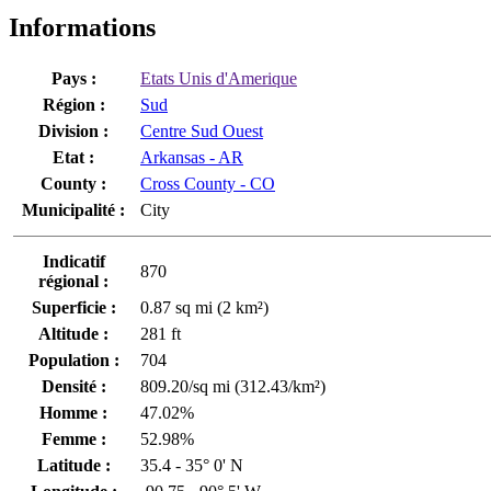
Informations
Pays :
Etats Unis d'Amerique
Région :
Sud
Division :
Centre Sud Ouest
Etat :
Arkansas - AR
County :
Cross County - CO
Municipalité :
City
Indicatif
870
régional :
Superficie :
0.87 sq mi (2 km²)
Altitude :
281 ft
Population :
704
Densité :
809.20/sq mi (312.43/km²)
Homme :
47.02%
Femme :
52.98%
Latitude :
35.4 - 35° 0' N