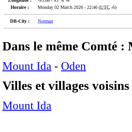
Longitude :
-93.68 - 93° 4' W
Horaire :
Monday 02 March 2026 - 22:46 (
UTC
-6)
DB-City :
Norman
Dans le même Comté :
Mount Ida
-
Oden
Villes et villages voisins
Mount Ida