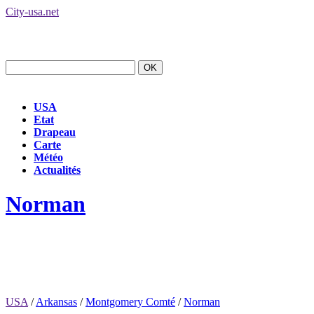
City-usa.net
USA
Etat
Drapeau
Carte
Météo
Actualités
Norman
USA
/
Arkansas
/
Montgomery Comté
/
Norman