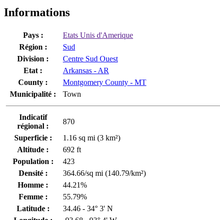
Informations
Pays :
Etats Unis d'Amerique
Région :
Sud
Division :
Centre Sud Ouest
Etat :
Arkansas - AR
County :
Montgomery County - MT
Municipalité :
Town
Indicatif
870
régional :
Superficie :
1.16 sq mi (3 km²)
Altitude :
692 ft
Population :
423
Densité :
364.66/sq mi (140.79/km²)
Homme :
44.21%
Femme :
55.79%
Latitude :
34.46 - 34° 3' N