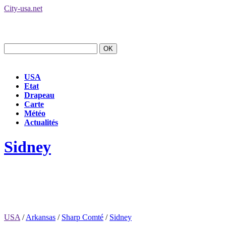
City-usa.net
USA
Etat
Drapeau
Carte
Météo
Actualités
Sidney
USA
/
Arkansas
/
Sharp Comté
/
Sidney