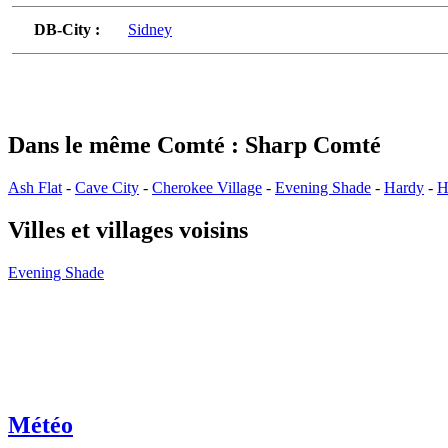
DB-City :
Sidney
Dans le même Comté : Sharp Comté
Ash Flat
-
Cave City
-
Cherokee Village
-
Evening Shade
-
Hardy
-
H
Villes et villages voisins
Evening Shade
Météo