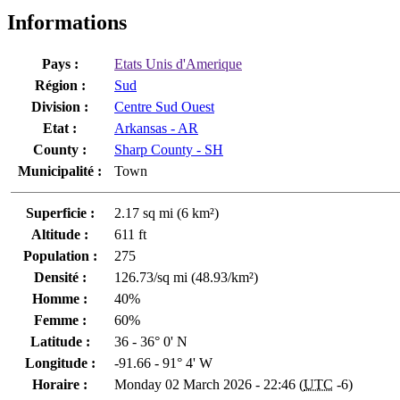
Informations
Pays :
Etats Unis d'Amerique
Région :
Sud
Division :
Centre Sud Ouest
Etat :
Arkansas - AR
County :
Sharp County - SH
Municipalité :
Town
Superficie :
2.17 sq mi (6 km²)
Altitude :
611 ft
Population :
275
Densité :
126.73/sq mi (48.93/km²)
Homme :
40%
Femme :
60%
Latitude :
36 - 36° 0' N
Longitude :
-91.66 - 91° 4' W
Horaire :
Monday 02 March 2026 - 22:46 (
UTC
-6)