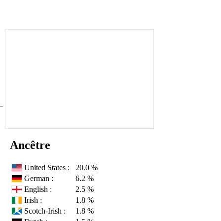
Ancêtre
United States :
20.0 %
German :
6.2 %
English :
2.5 %
Irish :
1.8 %
Scotch-Irish :
1.8 %