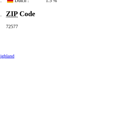
Dutch :
1.5 %
ZIP
Code
72577
ighland