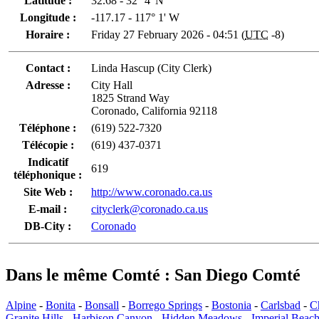
Latitude :
32.68 - 32° 4' N
Longitude :
-117.17 - 117° 1' W
Horaire :
Friday 27 February 2026 - 04:51 (
UTC
-8)
Contact :
Linda Hascup (City Clerk)
Adresse :
City Hall
1825 Strand Way
Coronado, California 92118
Téléphone :
(619) 522-7320
Télécopie :
(619) 437-0371
Indicatif
619
téléphonique :
Site Web :
http://www.coronado.ca.us
E-mail :
cityclerk@coronado.ca.us
DB-City :
Coronado
Dans le même Comté : San Diego Comté
Alpine
-
Bonita
-
Bonsall
-
Borrego Springs
-
Bostonia
-
Carlsbad
-
C
Granite Hills
-
Harbison Canyon
-
Hidden Meadows
-
Imperial Beac