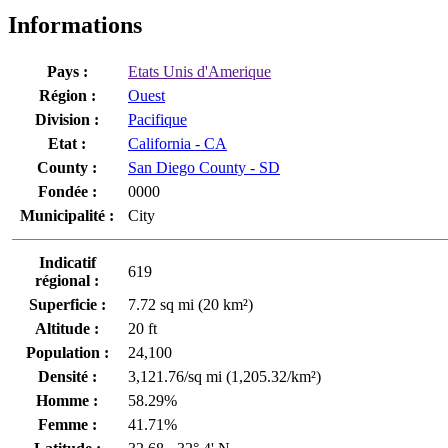
Informations
Pays :
Etats Unis d'Amerique
Région :
Ouest
Division :
Pacifique
Etat :
California - CA
County :
San Diego County - SD
Fondée :
0000
Municipalité :
City
Indicatif
619
régional :
Superficie :
7.72 sq mi (20 km²)
Altitude :
20 ft
Population :
24,100
Densité :
3,121.76/sq mi (1,205.32/km²)
Homme :
58.29%
Femme :
41.71%