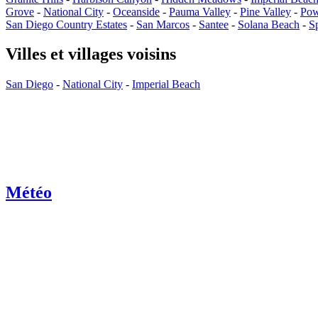
Grove
-
National City
-
Oceanside
-
Pauma Valley
-
Pine Valley
-
Po
San Diego Country Estates
-
San Marcos
-
Santee
-
Solana Beach
-
S
Villes et villages voisins
San Diego
-
National City
-
Imperial Beach
Météo