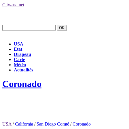
City-usa.net
USA
Etat
Drapeau
Carte
Météo
Actualités
Coronado
USA
/
California
/
San Diego Comté
/
Coronado