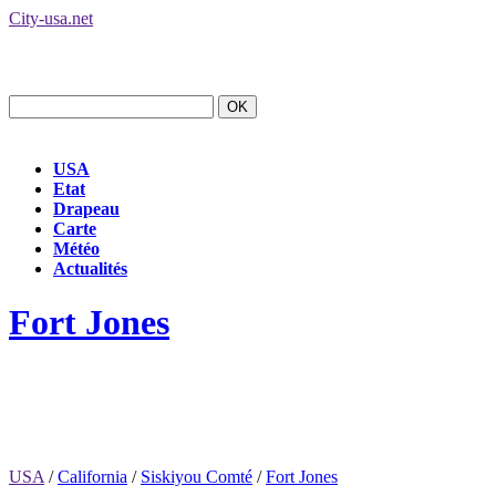
City-usa.net
USA
Etat
Drapeau
Carte
Météo
Actualités
Fort Jones
USA
/
California
/
Siskiyou Comté
/
Fort Jones