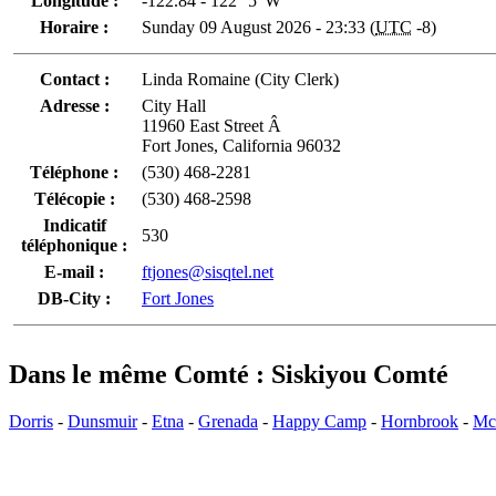
Longitude :
-122.84 - 122° 5' W
Horaire :
Sunday 09 August 2026 - 23:33 (
UTC
-8)
Contact :
Linda Romaine (City Clerk)
Adresse :
City Hall
11960 East Street Â
Fort Jones, California 96032
Téléphone :
(530) 468-2281
Télécopie :
(530) 468-2598
Indicatif
530
téléphonique :
E-mail :
ftjones@sisqtel.net
DB-City :
Fort Jones
Dans le même Comté : Siskiyou Comté
Dorris
-
Dunsmuir
-
Etna
-
Grenada
-
Happy Camp
-
Hornbrook
-
Mc