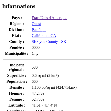
Informations
Pays :
Etats Unis d'Amerique
Région :
Ouest
Division :
Pacifique
Etat :
California - CA
County :
Siskiyou County - SK
Fondée :
0000
Municipalité :
City
Indicatif
530
régional :
Superficie :
0.6 sq mi (2 km²)
Population :
660
Densité :
1,100.00/sq mi (424.71/km²)
Homme :
47.27%
Femme :
52.73%
Latitude :
41.61 - 41° 4' N