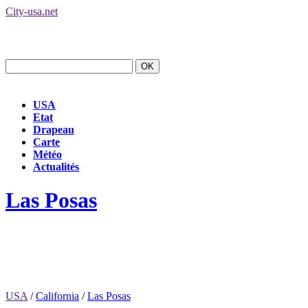
City-usa.net
USA
Etat
Drapeau
Carte
Météo
Actualités
Las Posas
USA
/
California
/
Las Posas