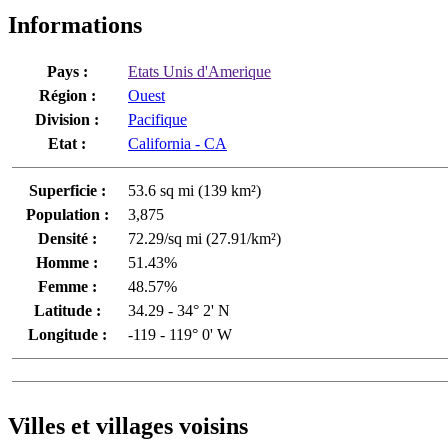
Informations
Pays :
Etats Unis d'Amerique
Région :
Ouest
Division :
Pacifique
Etat :
California - CA
Superficie :
53.6 sq mi (139 km²)
Population :
3,875
Densité :
72.29/sq mi (27.91/km²)
Homme :
51.43%
Femme :
48.57%
Latitude :
34.29 - 34° 2' N
Longitude :
-119 - 119° 0' W
Villes et villages voisins