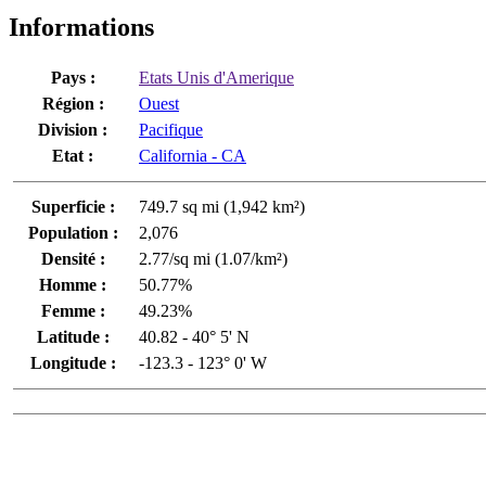
Informations
Pays :
Etats Unis d'Amerique
Région :
Ouest
Division :
Pacifique
Etat :
California - CA
Superficie :
749.7 sq mi (1,942 km²)
Population :
2,076
Densité :
2.77/sq mi (1.07/km²)
Homme :
50.77%
Femme :
49.23%
Latitude :
40.82 - 40° 5' N
Longitude :
-123.3 - 123° 0' W