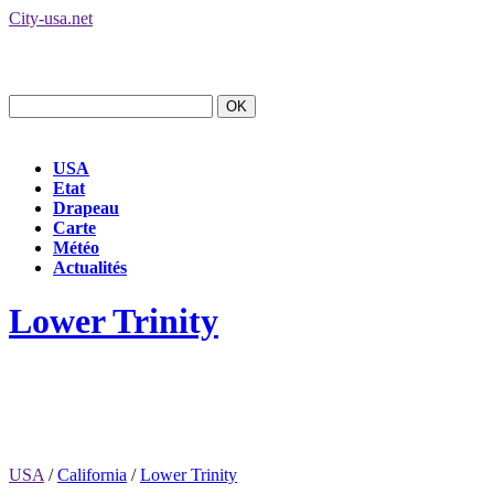
City-usa.net
USA
Etat
Drapeau
Carte
Météo
Actualités
Lower Trinity
USA
/
California
/
Lower Trinity