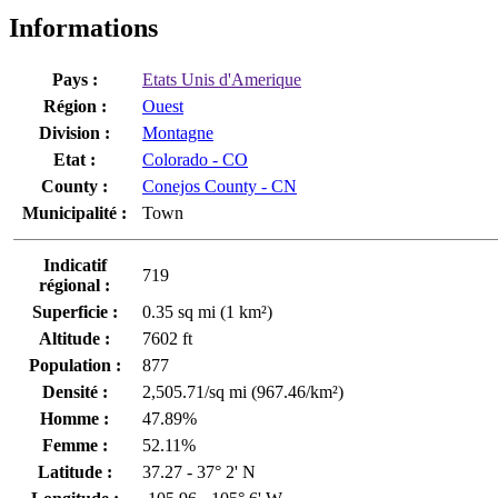
Informations
Pays :
Etats Unis d'Amerique
Région :
Ouest
Division :
Montagne
Etat :
Colorado - CO
County :
Conejos County - CN
Municipalité :
Town
Indicatif
719
régional :
Superficie :
0.35 sq mi (1 km²)
Altitude :
7602 ft
Population :
877
Densité :
2,505.71/sq mi (967.46/km²)
Homme :
47.89%
Femme :
52.11%
Latitude :
37.27 - 37° 2' N