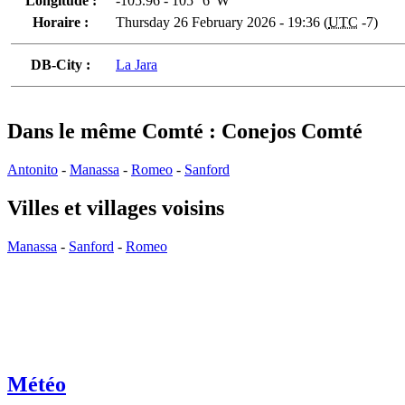
Longitude :
-105.96 - 105° 6' W
Horaire :
Thursday 26 February 2026 - 19:36 (
UTC
-7)
DB-City :
La Jara
Dans le même Comté : Conejos Comté
Antonito
-
Manassa
-
Romeo
-
Sanford
Villes et villages voisins
Manassa
-
Sanford
-
Romeo
Météo