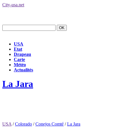
City-usa.net
USA
Etat
Drapeau
Carte
Météo
Actualités
La Jara
USA
/
Colorado
/
Conejos Comté
/
La Jara