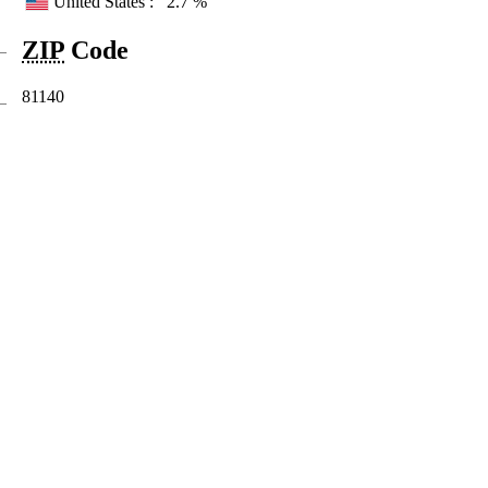
United States :
2.7 %
ZIP
Code
81140