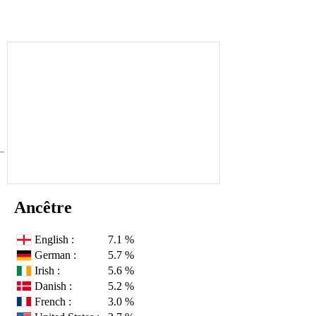
Ancêtre
English :
7.1 %
German :
5.7 %
Irish :
5.6 %
Danish :
5.2 %
French :
3.0 %