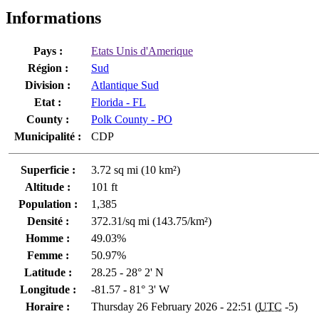
Informations
Pays :
Etats Unis d'Amerique
Région :
Sud
Division :
Atlantique Sud
Etat :
Florida - FL
County :
Polk County - PO
Municipalité :
CDP
Superficie :
3.72 sq mi (10 km²)
Altitude :
101 ft
Population :
1,385
Densité :
372.31/sq mi (143.75/km²)
Homme :
49.03%
Femme :
50.97%
Latitude :
28.25 - 28° 2' N
Longitude :
-81.57 - 81° 3' W
Horaire :
Thursday 26 February 2026 - 22:51 (
UTC
-5)