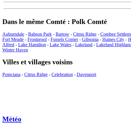
Dans le même Comté : Polk Comté
Auburndale
-
Babson Park
-
Bartow
-
Citrus Ridge
-
Combee Settlem
Fort Meade
-
Frostproof
-
Fussels Corner
-
Gibsonia
-
Haines City
-
H
Alfred
-
Lake Hamilton
-
Lake Wales
-
Lakeland
-
Lakeland Highlan
Winter Haven
Villes et villages voisins
Poinciana
-
Citrus Ridge
-
Celebration
-
Davenport
Météo