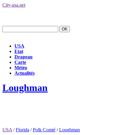
City-usa.net
USA
Etat
Drapeau
Carte
Météo
Actualités
Loughman
USA
/
Florida
/
Polk Comté
/
Loughman