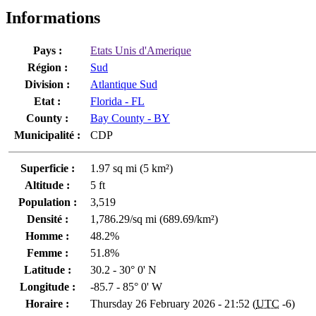
Informations
Pays :
Etats Unis d'Amerique
Région :
Sud
Division :
Atlantique Sud
Etat :
Florida - FL
County :
Bay County - BY
Municipalité :
CDP
Superficie :
1.97 sq mi (5 km²)
Altitude :
5 ft
Population :
3,519
Densité :
1,786.29/sq mi (689.69/km²)
Homme :
48.2%
Femme :
51.8%
Latitude :
30.2 - 30° 0' N
Longitude :
-85.7 - 85° 0' W
Horaire :
Thursday 26 February 2026 - 21:52 (
UTC
-6)