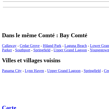
Dans le même Comté : Bay Comté
Callaway
-
Cedar Grove
-
Hiland Park
-
Laguna Beach
-
Lower Gran
Parker
-
Southport
-
Springfield
-
Upper Grand Lagoon
-
Youngstow
Villes et villages voisins
Panama City
-
Lynn Haven
-
Upper Grand Lagoon
-
Springfield
-
Ce
Carte