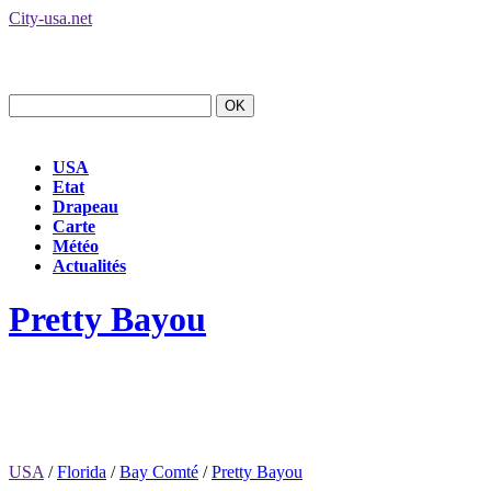
City-usa.net
USA
Etat
Drapeau
Carte
Météo
Actualités
Pretty Bayou
USA
/
Florida
/
Bay Comté
/
Pretty Bayou